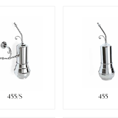
455/S
455